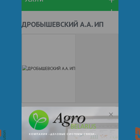
ДРОБЫШЕВСКИЙ А.А. ИП
+ 375
Показать телефоны
e-mail:
a:2:{s:5:"VALUE";a:0:
{}s:11:"DESCRIPTION";a:0:{}}