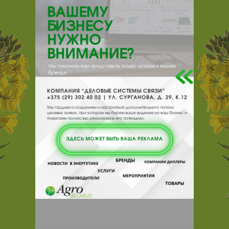
220043, , , , Минск, пр Независимости
95 офис 507 (5 этаж)
Отзывы
Еще
Отзывы
Чтобы оставить комментарий или
выставить рейтинг, нужно
Войти
или
Зарегистрироваться