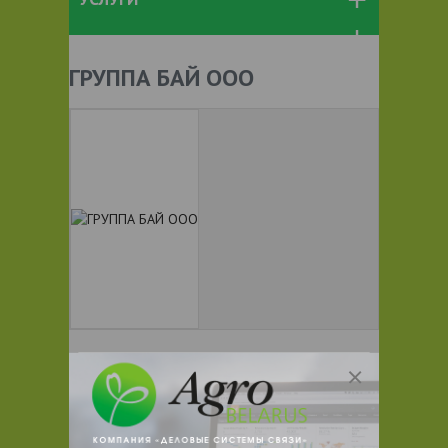
ГРУППА БАЙ ООО
+ 375
Показать телефоны
e-mail:
a:2:{s:5:"VALUE";a:0:
{}s:11:"DESCRIPTION";a:0:{}}