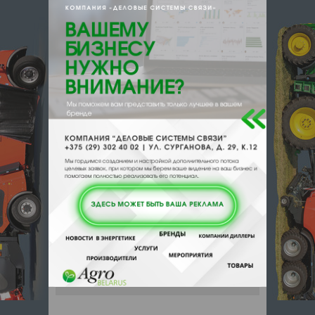
e-mail:
a:2:{s:5:"VALUE";a:0:
{}s:11:"DESCRIPTION";a:0:{}}
220116, , , , Минск, пр Правды 11а
Отзывы
Еще
Отзывы
Чтобы оставить комментарий или
выставить рейтинг, нужно
Войти
или
Зарегистрироваться