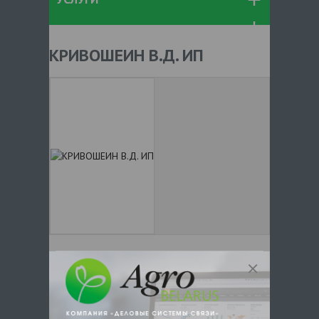
КРИВОШЕИН В.Д. ИП
+ 375
Показать телефоны
e-mail:
a:2:{s:5:"VALUE";a:0:
{}s:11:"DESCRIPTION";a:0:{}}