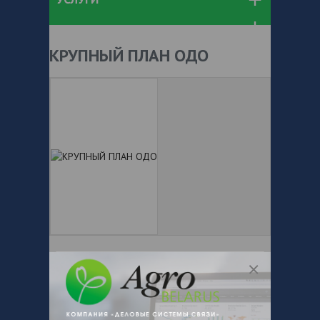
КРУПНЫЙ ПЛАН ОДО
+ 375
Показать телефоны
e-mail:
a:2:{s:5:"VALUE";a:0:
{}s:11:"DESCRIPTION";a:0:{}}