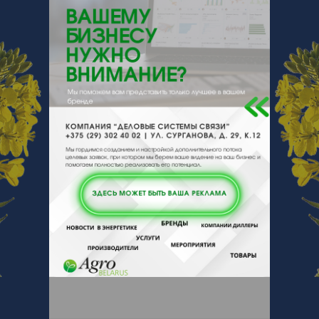
210002, , , , Витебск, Горького 59
офис 21а
Отзывы
Еще
Отзывы
Чтобы оставить комментарий или
выставить рейтинг, нужно
Войти
или
Зарегистрироваться