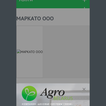
МАРКАТО ООО
+ 375
Показать телефоны
e-mail:
a:2:{s:5:"VALUE";a:0:
{}s:11:"DESCRIPTION";a:0:{}}