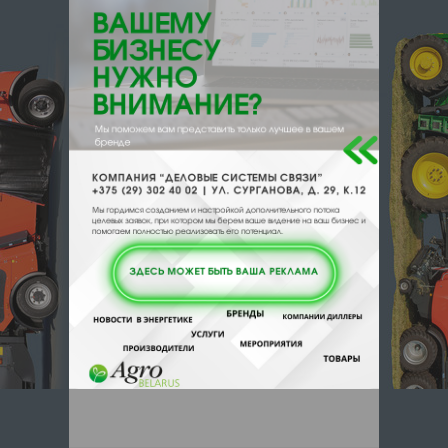
220124, , , , Минск, пос Масюковщина
4 комн 105а
Отзывы
Еще
Отзывы
Чтобы оставить комментарий или
выставить рейтинг, нужно
Войти
или
Зарегистрироваться