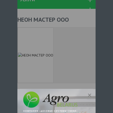
НЕОН МАСТЕР ООО
+ 375
Показать телефоны
e-mail:
a:2:{s:5:"VALUE";a:0:
{}s:11:"DESCRIPTION";a:0:{}}