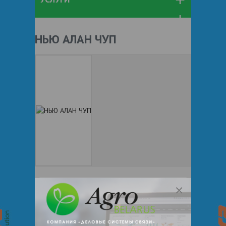
НЬЮ АЛАН ЧУП
+ 375
Показать телефоны
e-mail:
a:2:{s:5:"VALUE";a:0:
{}s:11:"DESCRIPTION";a:0:{}}