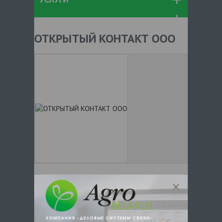
ОТКРЫТЫЙ КОНТАКТ ООО
+ 375
Показать телефоны
e-mail:
a:2:{s:5:"VALUE";a:0:
{}s:11:"DESCRIPTION";a:0:{}}