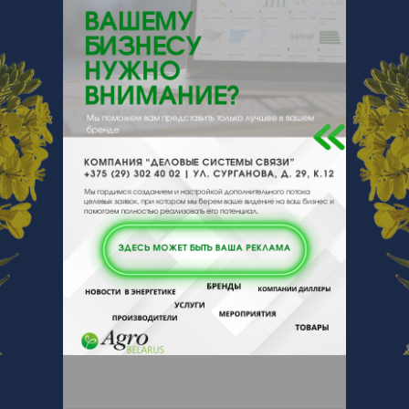
223028, , , , Минский р-н, пер
Белорусский 13, пос Ждановичи
Отзывы
Еще
Отзывы
Чтобы оставить комментарий или
выставить рейтинг, нужно
Войти
или
Зарегистрироваться