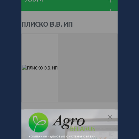
ПЛИСКО В.В. ИП
+ 375
Показать телефоны
e-mail:
a:2:{s:5:"VALUE";a:0:
{}s:11:"DESCRIPTION";a:0:{}}