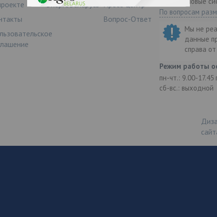
ООО "Деловые си
проекте
ЭнергоБеларусь
Пресс-центр
По вопросам раз
нтакты
Вопрос-Ответ
Мы не ре
льзовательское
данные п
глашение
справа о
Режим работы о
пн-чт.: 9.00-17.45
сб-вс.: выходной
Диза
сайт