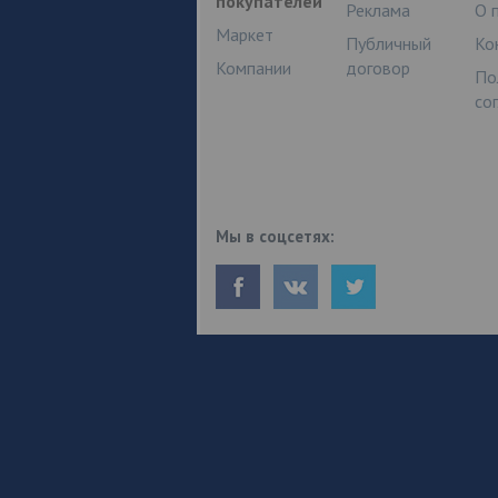
покупателей
Реклама
О 
Маркет
Публичный
Ко
Компании
договор
По
со
Мы в соцсетях: