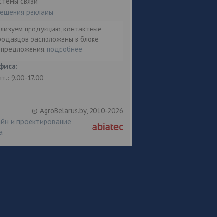
стемы связи"
мещения рекламы
ализуем продукцию, контактные
родавцов расположены в блоке
т предложения.
подробнее
фиса:
пт.: 9.00-17.00
© AgroBelarus.by, 2010-2026
йн и проектирование
а