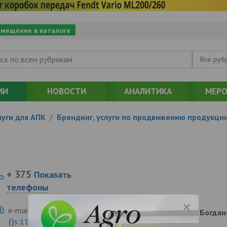
змещение в каталоге
Все руб
ИИ
НОВОСТИ
АНАЛИТИКА
МЕРО
уги для АПК
/
Брендинг, услуги по продвижению продукци
О
+ 375
Показать
телефоны
e-mail:
a:2:{s:5:"VALUE";a:0:
220123, , , , Минск, Богд
{}s:11:"DESCRIPTION";a:0:{}}