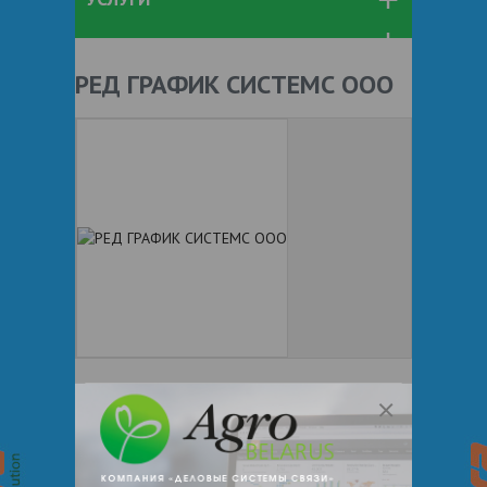
РЕД ГРАФИК СИСТЕМС ООО
+ 375
Показать телефоны
e-mail:
a:2:{s:5:"VALUE";a:0:
{}s:11:"DESCRIPTION";a:0:{}}