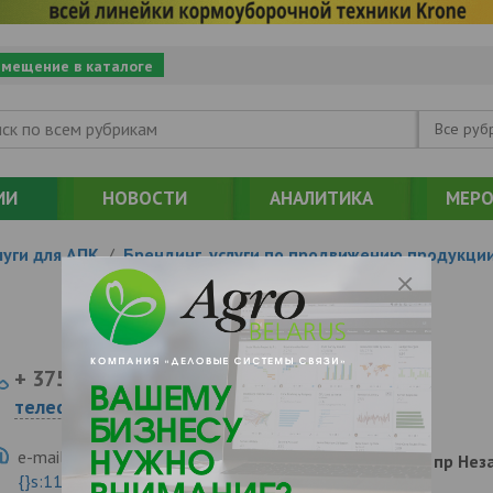
змещение в каталоге
Все руб
ИИ
НОВОСТИ
АНАЛИТИКА
МЕРО
уги для АПК
/
Брендинг, услуги по продвижению продукци
+ 375
Показать
телефоны
e-mail:
a:2:{s:5:"VALUE";a:0:
220043, , , , Минск, пр Н
{}s:11:"DESCRIPTION";a:0:{}}