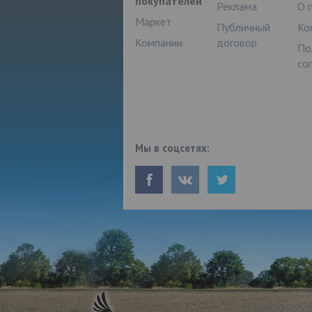
покупателей
Реклама
О 
Маркет
Публичный
Ко
Компании
договор
По
со
Мы в соцсетях: