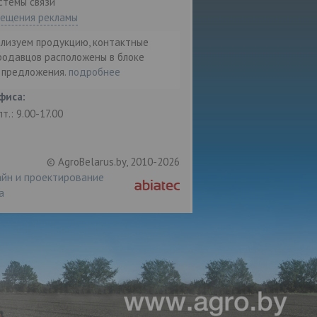
стемы связи"
мещения рекламы
ализуем продукцию, контактные
родавцов расположены в блоке
т предложения.
подробнее
фиса:
пт.: 9.00-17.00
© AgroBelarus.by, 2010-2026
йн и проектирование
а