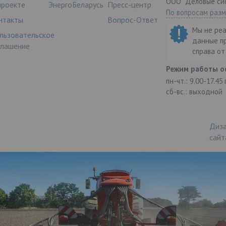
ООО "Деловые си
проекте
ЭнергоБеларусь
Пресс-центр
По вопросам раз
нтакты
Вопрос-Ответ
Мы не ре
льзовательское
данные п
глашение
справа о
Режим работы о
пн-чт.: 9.00-17.45
сб-вс.: выходной
Диза
сайт