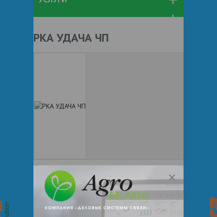
РКА УДАЧА ЧП
+ 375
Показать телефоны
e-mail:
a:2:{s:5:"VALUE";a:0:
{}s:11:"DESCRIPTION";a:0:{}}