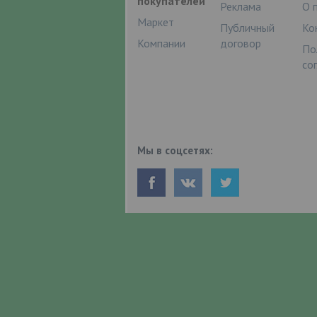
покупателей
Реклама
О 
Маркет
Публичный
Ко
Компании
договор
По
со
Мы в соцсетях: