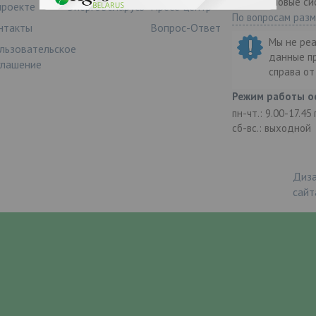
ООО "Деловые си
проекте
ЭнергоБеларусь
Пресс-центр
По вопросам раз
нтакты
Вопрос-Ответ
Мы не ре
льзовательское
данные п
глашение
справа о
Режим работы о
пн-чт.: 9.00-17.45
сб-вс.: выходной
Диза
сайт