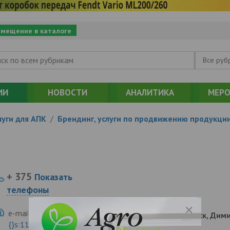
змещение в каталоге
Все руб
ИИ
НОВОСТИ
АНАЛИТИКА
МЕРО
уги для АПК
/
Брендинг, услуги по продвижению продукци
+ 375
Показать
телефоны
e-mail:
a:2:{s:5:"VALUE";a:0:
210001, , , , Витебск, Ди
{}s:11:"DESCRIPTION";a:0:{}}