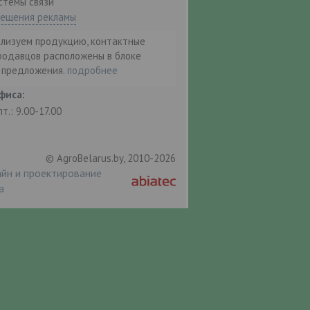
стемы связи"
мещения рекламы
ализуем продукцию, контактные
родавцов расположены в блоке
т предложения.
подробнее
фиса:
пт.: 9.00-17.00
© AgroBelarus.by, 2010-2026
йн и проектирование
а