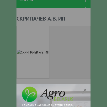
СКРИПАЧЕВ А.В. ИП
+ 375
Показать телефоны
e-mail:
a:2:{s:5:"VALUE";a:0:
{}s:11:"DESCRIPTION";a:0:{}}