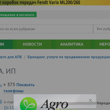
змещение в каталоге
Все руб
ИИ
НОВОСТИ
АНАЛИТИКА
МЕРО
уги для АПК
/
Брендинг, услуги по продвижению продукци
А. ИП
+ 375
Показать
телефоны
e-mail:
a:2:{s:5:"VALUE";a:0:
220030, , , , Минск, Наро
{}s:11:"DESCRIPTION";a:0:{}}