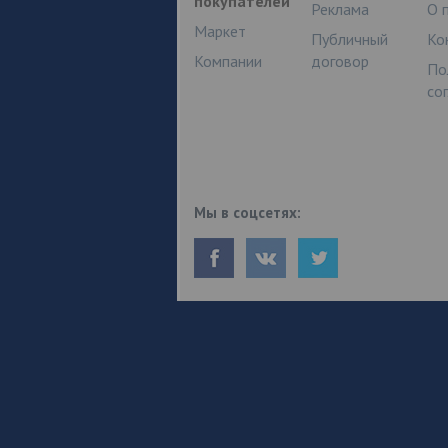
покупателей
Реклама
О 
Маркет
Публичный
Ко
Компании
договор
По
со
Мы в соцсетях: