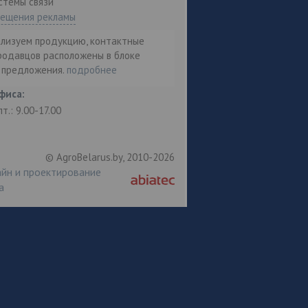
стемы связи"
мещения рекламы
ализуем продукцию, контактные
родавцов расположены в блоке
т предложения.
подробнее
фиса:
пт.: 9.00-17.00
© AgroBelarus.by, 2010-2026
йн и проектирование
а