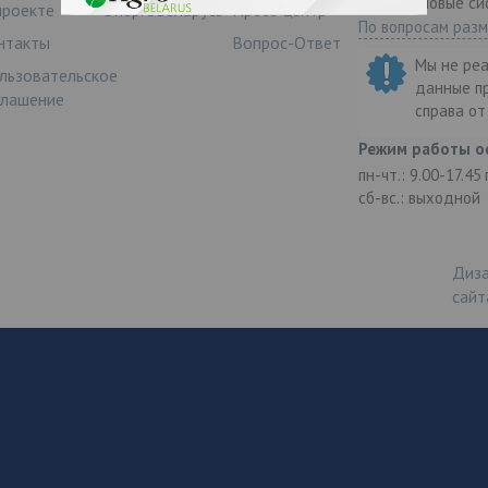
ООО "Деловые си
проекте
ЭнергоБеларусь
Пресс-центр
По вопросам раз
нтакты
Вопрос-Ответ
Мы не ре
льзовательское
данные п
глашение
справа о
Режим работы о
пн-чт.: 9.00-17.45
сб-вс.: выходной
Диза
сайт