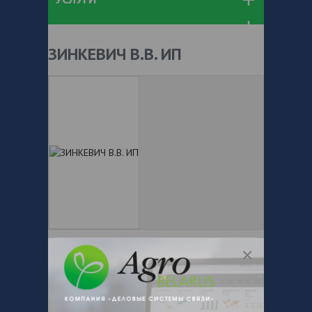
ЗИНКЕВИЧ В.В. ИП
+ 375
Показать телефоны
e-mail:
a:2:{s:5:"VALUE";a:0:
{}s:11:"DESCRIPTION";a:0:{}}