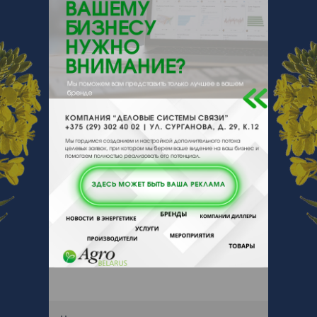
247500, , , , Речица, Сыдько 142а
Отзывы
Еще
Отзывы
Чтобы оставить комментарий или
выставить рейтинг, нужно
Войти
или
Зарегистрироваться