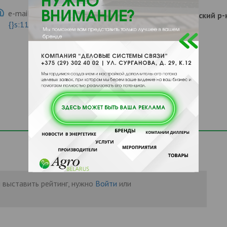
e-mail:
a:2:{s:5:"VALUE";a:0:
247035, , , , Гомельский 
{}s:11:"DESCRIPTION";a:0:{}}
 выставить рейтинг, нужно
Войти
или