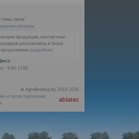
стемы связи"
мещения рекламы
ализуем продукцию, контактные
родавцов расположены в блоке
т предложения.
подробнее
фиса:
пт.: 9.00-17.00
© AgroBelarus.by, 2010-2026
йн и проектирование
а