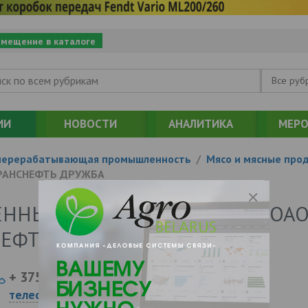
змещение в каталоге
Все руб
ИИ
НОВОСТИ
АНАЛИТИКА
МЕРО
перерабатывающая промышленность
/
Мясо и мясные про
РАНСНЕФТЬ ДРУЖБА
ЕННЫЙ КОМБИНАТ ФИЛИАЛ ОА
ЕФТЬ ДРУЖБА
+ 375
Показать
телефоны