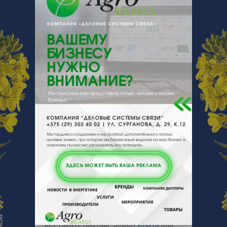
+ 375
Показать телефоны
www.tarasovo.by
e-mail:
tarasovompk@mail.ru
223039, , , , д. Таборы Минского р-на
Минской обл.
Отзывы
Еще
Отзывы
Чтобы оставить комментарий или
выставить рейтинг, нужно
Войти
или