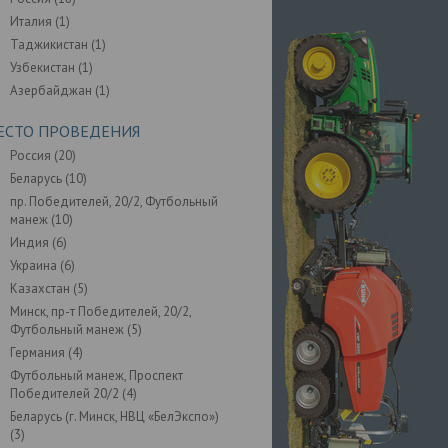
Италия (
1
)
Таджикистан (
1
)
Узбекистан (
1
)
Азербайджан (
1
)
ЕСТО ПРОВЕДЕНИЯ
Россия (
20
)
Беларусь (
10
)
пр. Победителей, 20/2, Футбольный
манеж (
10
)
Индия (
6
)
Украина (
6
)
Казахстан (
5
)
Минск, пр-т Победителей, 20/2,
Футбольный манеж (
5
)
Германия (
4
)
Футбольный манеж, Проспект
Победителей 20/2 (
4
)
Беларусь (г. Минск, НВЦ «БелЭкспо»)
(
3
)