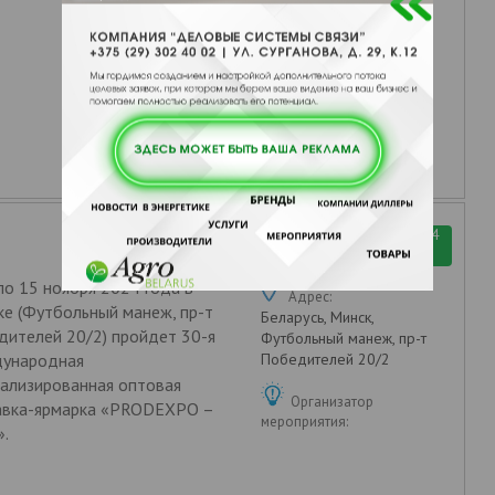
Организатор
мероприятия:
МИНСКЭКСПО ЗАО
12.11.2024 Вт - 15.11.2024
Пт
по 15 ноября 2024 года в
Адрес:
е (Футбольный манеж, пр-т
Беларусь, Минск,
ителей 20/2) пройдет 30-я
Футбольный манеж, пр-т
ународная
Победителей 20/2
ализированная оптовая
Организатор
авка-ярмарка «PRODEXPO –
мероприятия:
».