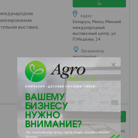
Пт
 международная
Адрес:
иализированная
Беларусь, Минск, Минский
тельная выставка.
международный
выставочный центр, ул.
П.Медёлки, 24
Организатор
мероприятия:
БелЭкспо
Государственное
предприятие
03.06.2025 Вт - 07.06.2025
Сб
Беларусь, Минск,
Адрес: