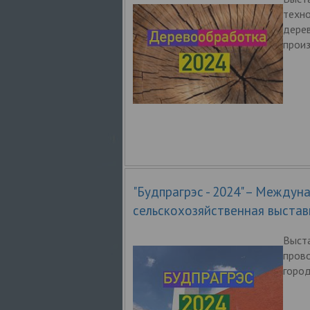
техно
дере
произ
"Будпрагрэс - 2024" – Междун
сельскохозяйственная выстав
Выст
прово
город