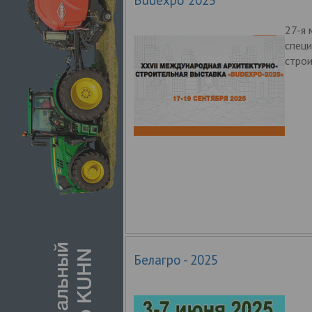
27-я
спец
строи
Белагро - 2025