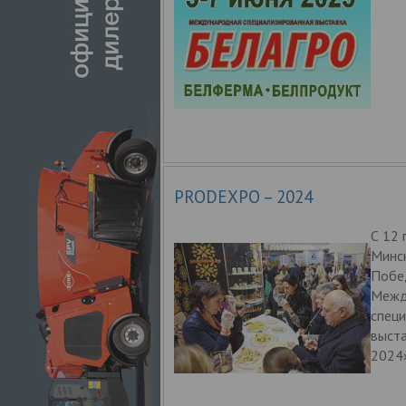
PRODEXPO – 2024
С 12 
Минск
Побед
Межд
специ
выст
2024