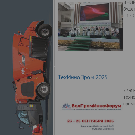
ВНИМ
будет
с 15.
ТехИнноПром 2025
27-я
техно
пром