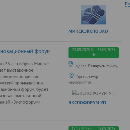
По
МИНСКЭКСПО ЗАО
23.09.2025 Вт - 25.09.2025
нновационный форум
Чт
по 25 сентября в Минске
Беларусь, Минск,
Адрес:
дет выставочное
слевое мероприятие
Организатор
русский промышленно-
мероприятия:
вационный форум, будет
низован выставочной
анией «Экспофорум».
ЭКСПОФОРУМ УП
17.09.2025 Ср - 19.09.2025