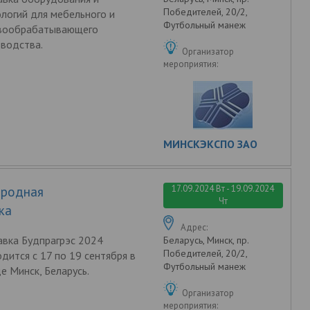
Победителей, 20/2,
логий для мебельного и
Футбольный манеж
вообрабатывающего
водства.
Организатор
мероприятия:
МИНСКЭКСПО ЗАО
17.09.2024 Вт - 19.09.2024
ародная
Чт
ка
Адрес:
авка Будпрагрэс 2024
Беларусь, Минск, пр.
Победителей, 20/2,
дится c 17 по 19 сентября в
Футбольный манеж
е Минск, Беларусь.
Организатор
мероприятия: