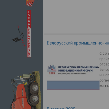
Белорусский промышленно-и
С 23 
прой
отра
Бело
инно
орга
комп
Budexpo 2025