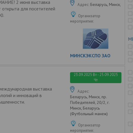
АНИЕ! 2 июня выставка
Беларусь, Минск,
Адрес:
 открыта для посетителей
00.
Организатор
мероприятия:
М
МИНСКЭКСПО ЗАО
23.09.2025 Вт - 25.09.2025
Чт
 международная выставка
Адрес:
логий и инноваций в
Беларусь, Минск, пр.
ышленности.
Победителей, 20/2, г.
Минск, Беларусь
(Футбольный манеж)
Организатор
мероприятия: