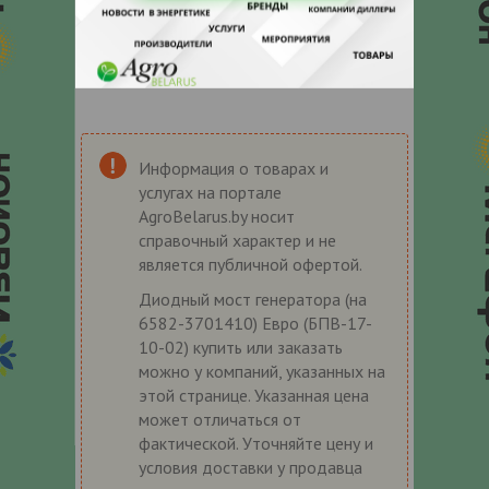
Информация о товарах и
услугах на портале
AgroBelarus.by носит
справочный характер и не
является публичной офертой.
Диодный мост генератора (на
6582-3701410) Евро (БПВ-17-
10-02) купить или заказать
можно у компаний, указанных на
этой странице. Указанная цена
может отличаться от
фактической. Уточняйте цену и
условия доставки у продавца