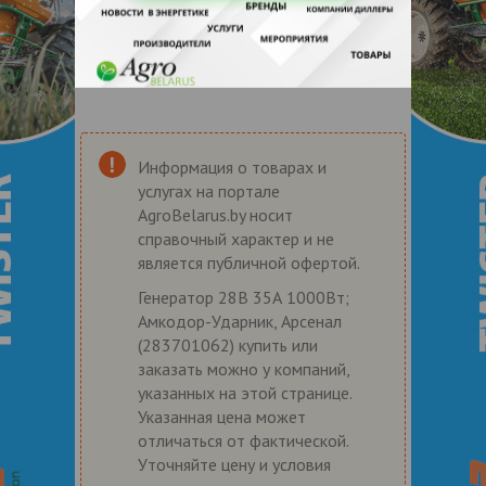
Информация о товарах и
услугах на портале
AgroBelarus.by носит
справочный характер и не
является публичной офертой.
Генератор 28В 35А 1000Вт;
Амкодор-Ударник, Арсенал
(283701062) купить или
заказать можно у компаний,
указанных на этой странице.
Указанная цена может
отличаться от фактической.
Уточняйте цену и условия