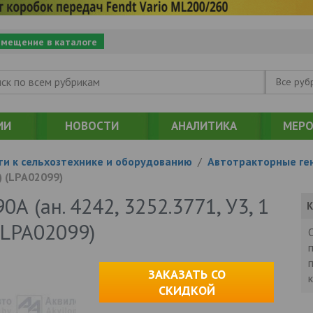
змещение в каталоге
Все руб
ИИ
НОВОСТИ
АНАЛИТИКА
МЕРО
ти к сельхозтехнике и оборудованию
/
Автотракторные ге
) (LPA02099)
0А (ан. 4242, 3252.3771, У3, 1
К
(LPA02099)
ЗАКАЗАТЬ СО
СКИДКОЙ