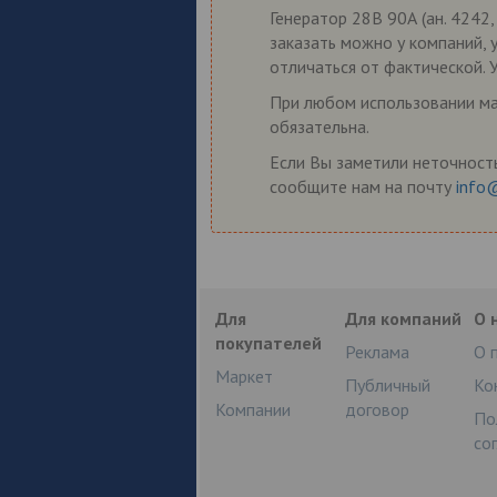
Генератор 28В 90А (ан. 4242,
заказать можно у компаний, 
отличаться от фактической. 
При любом использовании мат
обязательна.
Если Вы заметили неточность
сообщите нам на почту
info
Для
Для компаний
О 
покупателей
Реклама
О 
Маркет
Публичный
Ко
Компании
договор
По
со