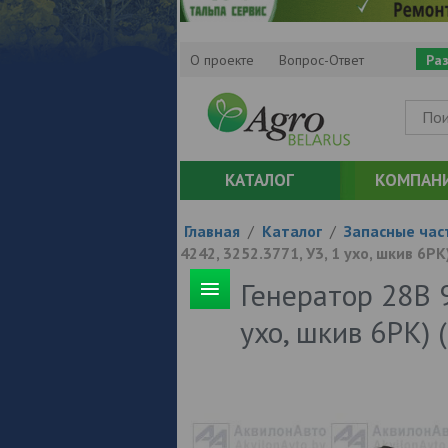
О проекте
Вопрос-Ответ
Ра
КАТАЛОГ
КОМПАН
Главная
/
Каталог
/
Запасные час
4242, 3252.3771, У3, 1 ухо, шкив 6РК
Генератор 28В 9
ухо, шкив 6РК) 