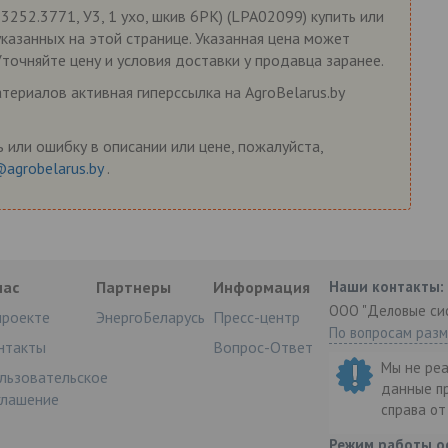
 3252.3771, У3, 1 ухо, шкив 6РК) (LPA02099) купить или
указанных на этой странице. Указанная цена может
Уточняйте цену и условия доставки у продавца заранее.
ериалов активная гиперссылка на AgroBelarus.by
 или ошибку в описании или цене, пожалуйста,
@agrobelarus.by
.
нас
Партнеры
Информация
Наши контакты:
ООО "Деловые си
проекте
ЭнергоБеларусь
Пресс-центр
По вопросам раз
нтакты
Вопрос-Ответ
Мы не ре
льзовательское
данные п
глашение
справа о
Режим работы о