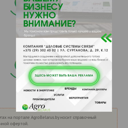
гах на портале AgroBelarus.by носит справочный
ичной офертой.