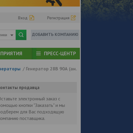
Вход
Регистрация
ДОБАВИТЬ КОМПАНИЮ
рики
ПРИЯТИЯ
ПРЕСС-ЦЕНТР
нераторы
/
Генератор 28В 90А (ан.
онтакты продавца
Оставьте электронный заказ с
помощью кнопки "Заказать" и мы
подберем для Вас подходящую
компанию поставщика.