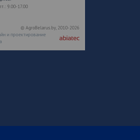
пт.: 9.00-17.00
© AgroBelarus.by, 2010-2026
йн и проектирование
а