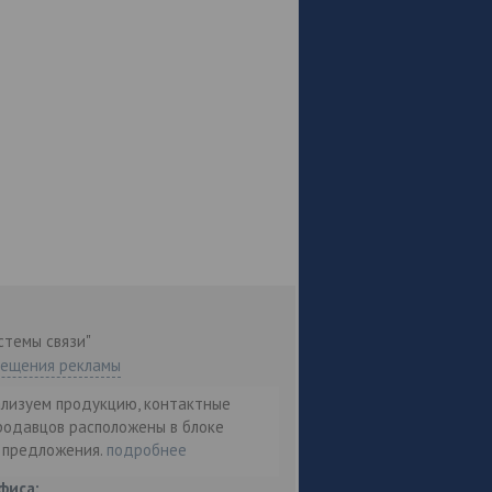
стемы связи"
мещения рекламы
ализуем продукцию, контактные
родавцов расположены в блоке
т предложения.
подробнее
фиса: