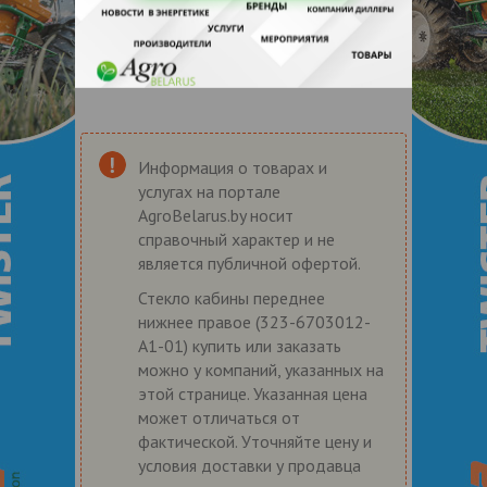
Информация о товарах и
услугах на портале
AgroBelarus.by носит
справочный характер и не
является публичной офертой.
Стекло кабины переднее
нижнее правое (323-6703012-
А1-01) купить или заказать
можно у компаний, указанных на
этой странице. Указанная цена
может отличаться от
фактической. Уточняйте цену и
условия доставки у продавца