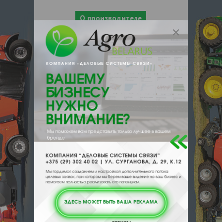
О производителе
О компании
«Агро Эксперт Груп» - является одним из
крупнейших предприятий среди
отечественных производителей
химических средств защиты растений.
Компания производит 25% всех
пестицидов, применяемых на сахарной
свекле, и около 8% всех ХСЗР,
используемых в России.
Ассортимент продукции, выпускаемой
«Агро Эксперт Груп», постоянно
расширяется и на сегодняшний день
насчитывает более 50 продуктов из всех
групп пестицидов. Этого достаточно для
того, чтобы осуществить комплексную