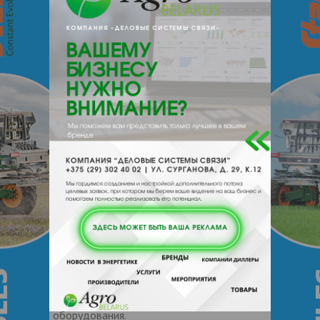
О производителе
О компании
Завод “Антикоррозионные защитные
покрытия СПб” производит широкую
продуктовую линейку ЛКМ и
гидроизоляции под ТМ “ECOMAST”.
В продуктовом портфеле ECOMAST
материалы для защиты от коррозии,
системы промышленных полов,
огнезащитные составы, полимерно-
битумная и битумная гидроизоляция,
морские покрытия, специальные составы и
системы для решения сложных задач по
антикоррозионной защите и увеличению
срока службы металлических, бетонных и
железобетонных конструкций, изделий и
оборудования.