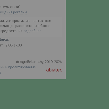
стемы связи"
мещения рекламы
ализуем продукцию, контактные
родавцов расположены в блоке
т предложения.
подробнее
фиса:
пт.: 9.00-17.00
© AgroBelarus.by, 2010-2026
йн и проектирование
а