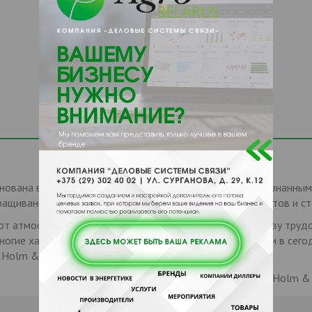
нована в 1991 году и на сегодняшний день является признанным
щивания и содержания телят (молочных такси, автоматов и ста
от атмосферных воздействий системы составляют основу труд
ногие характеристики, которые считаются стандартными в сего
 Holm & Laue.
Информация о бренде "Holm & L