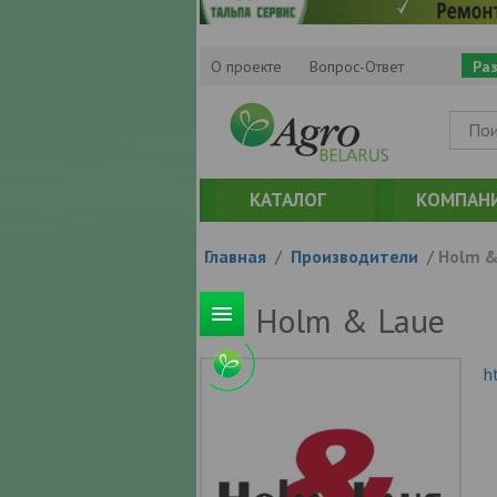
О проекте
Вопрос-Ответ
Ра
КАТАЛОГ
КОМПАН
Главная
/
Производители
/
Holm &
Holm & Laue
h