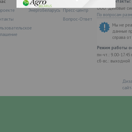
нас
Партнеры
Информация
Наши контакты:
ООО "Деловые си
проекте
ЭнергоБеларусь
Пресс-центр
По вопросам раз
нтакты
Вопрос-Ответ
Мы не ре
льзовательское
данные п
глашение
справа о
Режим работы о
пн-чт.: 9.00-17.45
сб-вс.: выходной
Диза
сайт