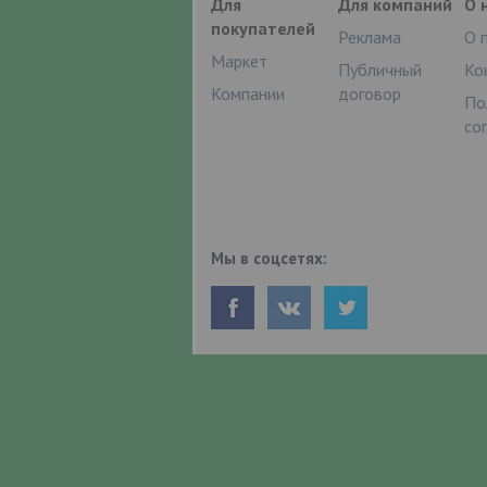
Для
Для компаний
О 
покупателей
Реклама
О 
Маркет
Публичный
Ко
Компании
договор
По
со
Мы в соцсетях: