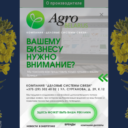
О производителе
О компании
Компания JHJ Sp. z o.o. была основана в
2001 году и является производителем
пробиотиков для людей и животных,
кормовых добавок, подкислителей и
смесей добавок для многих видов
животных, а также препаратов для сухой
дезинфекции мест содержания животных.
JHJ на протяжении многих лет
сотрудничает с исследовательскими
центрами в Польше и за рубежом с целью
разработки и создания инновационных
продуктов для людей и животных. С 2007
года компания является членом
NUTRIBIOMED – кластера
биотехнологических, биомедицинских и
пищевых технологий. Результатом этого