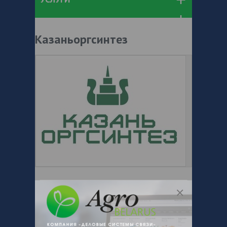
Казаньоргсинтез
https://www.sibur.ru/kazanorgsintez/ru/