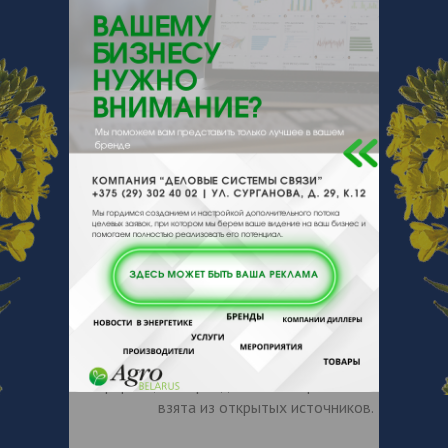
О производителе
О компании
Российская химическая компания и
одноимённое химическое предприятие.
Полное наименование - Казанское
публичное акционерное общество
«Органический синтез». Входит в холдинг
«Сибур». Основное производство
расположено в Казани.
Казаньоргсинтез производит
современные, качественные и экологичные
материалы, востребованные в 36 странах
мира: Полимеры и сополимеры этилена.
Информация о бренде «Казаньоргсинтез»
взята из открытых источников.