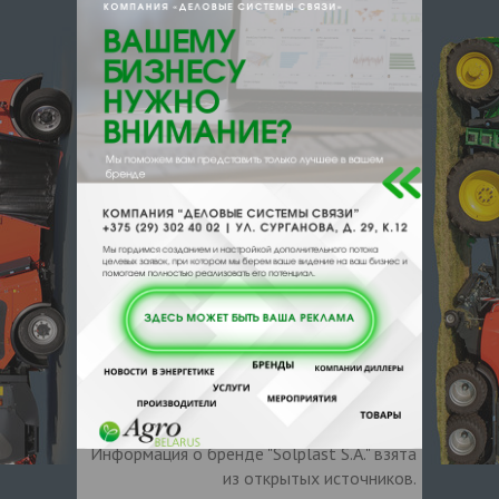
О производителе
О компании
С 1986 года Solplast преобразует
сельское хозяйство с помощью
исследований, технологий и творчества в
области специализированных пластмасс.
Группа состоит из 15 компаний, которые
постоянно дополняют друг друга,
специализируясь в различных сегментах и
областях применения на рынке пластмасс,
что позволяет иметь глобальное видение
сектора, интегрировать различные
решения и служить стартовой площадкой
для новых технологических разработок.
Информация о бренде "Solplast S.A." взята
из открытых источников.