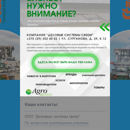
О производителе
О компании
Уральский завод эластомерных
уплотнений производит широкий спектр
резинотехнических изделий,а так же
изделий из силикона для многих отраслей
промышленности, в том числе - для нужд
сельского хозяйства.
Информация о бренде "УЗЭУ" взята из
открытых источников.
Наши контакты:
ООО "Деловые системы связи"
По вопросам размещения рекламы