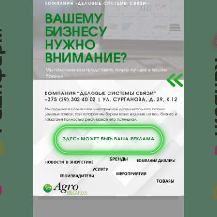
{}s:11:"DESCRIPTION";a:0:{}}
210026, , , , Витебск, Толстого 1 (3
этаж)
Отзывы
Еще
Отзывы
Чтобы оставить комментарий или
выставить рейтинг, нужно
Войти
или
Зарегистрироваться