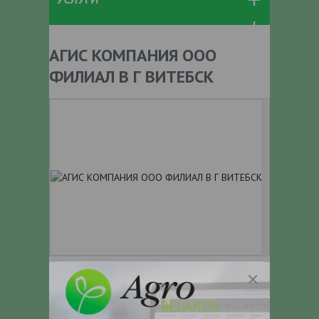
АГИС КОМПАНИЯ ООО
ФИЛИАЛ В Г ВИТЕБСК
+ 375
Показать телефоны
e-mail:
a:2:{s:5:"VALUE";a:0: