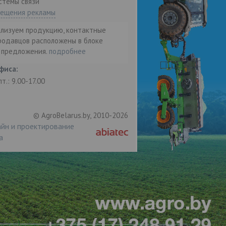
стемы связи"
мещения рекламы
ализуем продукцию, контактные
родавцов расположены в блоке
т предложения.
подробнее
фиса:
пт.: 9.00-17.00
© AgroBelarus.by, 2010-2026
йн и проектирование
а