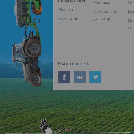
покупателей
Реклама
О 
Маркет
Публичный
Ко
Компании
договор
По
со
Мы в соцсетях: