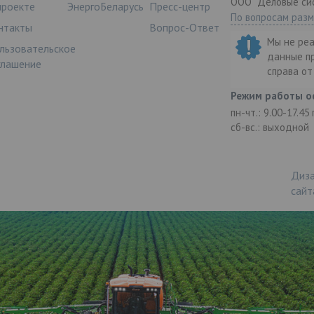
ООО "Деловые си
проекте
ЭнергоБеларусь
Пресс-центр
По вопросам раз
нтакты
Вопрос-Ответ
Мы не ре
льзовательское
данные п
глашение
справа о
Режим работы о
пн-чт.: 9.00-17.45
сб-вс.: выходной
Диза
сайт