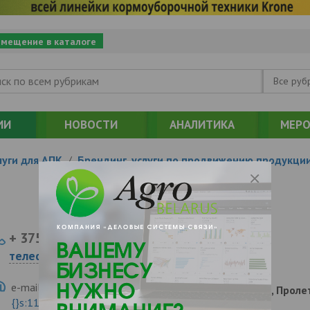
змещение в каталоге
Все руб
ИИ
НОВОСТИ
АНАЛИТИКА
МЕРО
уги для АПК
/
Брендинг, услуги по продвижению продукци
+ 375
Показать
телефоны
e-mail:
a:2:{s:5:"VALUE";a:0:
230003, , , , Гродно, Прол
{}s:11:"DESCRIPTION";a:0:{}}