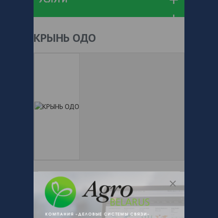
КРЫНЬ ОДО
+ 375
Показать телефоны
e-mail:
a:2:{s:5:"VALUE";a:0:
{}s:11:"DESCRIPTION";a:0:{}}