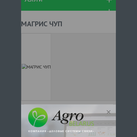
МАГРИС ЧУП
+ 375
Показать телефоны
e-mail:
a:2:{s:5:"VALUE";a:0:
{}s:11:"DESCRIPTION";a:0:{}}