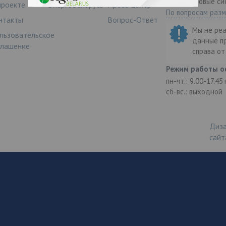
ООО "Деловые си
проекте
ЭнергоБеларусь
Пресс-центр
По вопросам раз
нтакты
Вопрос-Ответ
Мы не ре
льзовательское
данные п
глашение
справа о
Режим работы о
пн-чт.: 9.00-17.45
сб-вс.: выходной
Диза
сайт