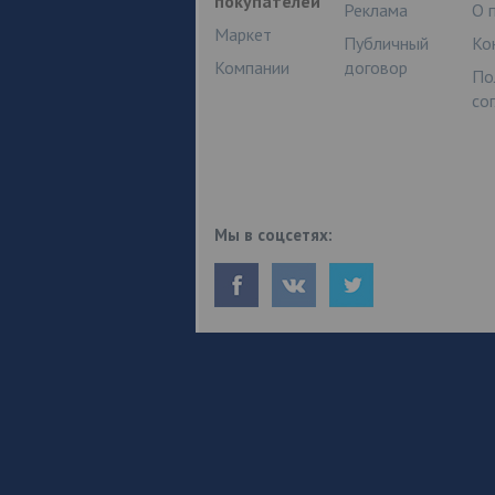
покупателей
Реклама
О 
Маркет
Публичный
Ко
Компании
договор
По
со
Мы в соцсетях: