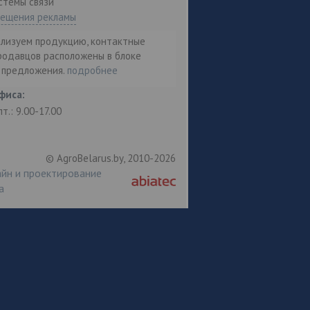
стемы связи"
мещения рекламы
ализуем продукцию, контактные
родавцов расположены в блоке
т предложения.
подробнее
фиса:
пт.: 9.00-17.00
© AgroBelarus.by, 2010-2026
йн и проектирование
а