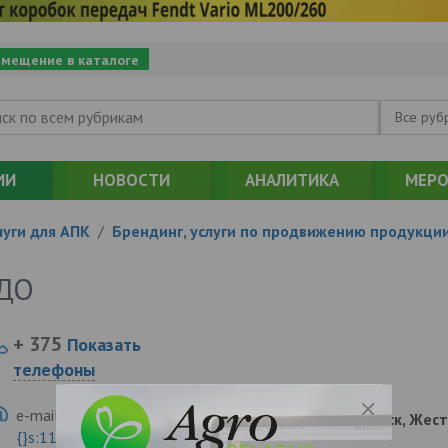
змещение в каталоге
Все руб
ИИ
НОВОСТИ
АНАЛИТИКА
МЕРО
уги для АПК
/
Брендинг, услуги по продвижению продукци
ДО
+ 375
Показать
телефоны
e-mail:
a:2:{s:5:"VALUE";a:0:
210015, , , , Витебск, Же
{}s:11:"DESCRIPTION";a:0:{}}