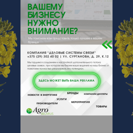
220007, , , , Минск, Фабрициуса
9а-409
Отзывы
Еще
Отзывы
Чтобы оставить комментарий или
выставить рейтинг, нужно
Войти
или
Зарегистрироваться