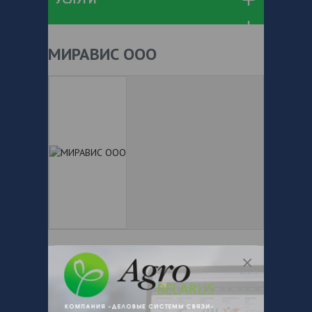
МИРАВИС ООО
+ 375
Показать телефоны
e-mail:
a:2:{s:5:"VALUE";a:0:
{}s:11:"DESCRIPTION";a:0:{}}