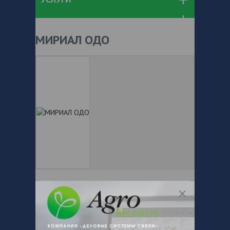
МИРИАЛ ОДО
+ 375
Показать телефоны
e-mail:
a:2:{s:5:"VALUE";a:0:
{}s:11:"DESCRIPTION";a:0:{}}