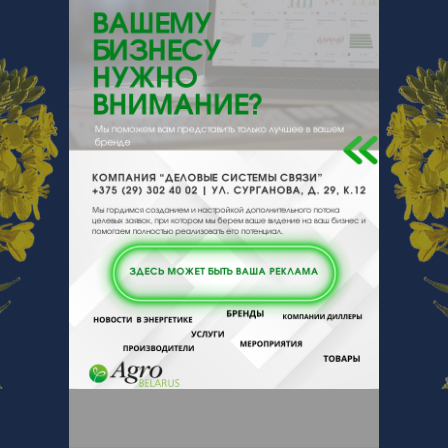
220114, , , , Минск, Филимонова 53-
422
Отзывы
Еще
Отзывы
Чтобы оставить комментарий или
выставить рейтинг, нужно
Войти
или
Зарегистрироваться