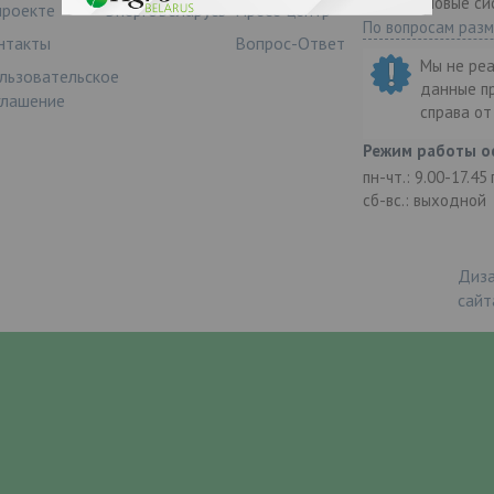
ООО "Деловые си
проекте
ЭнергоБеларусь
Пресс-центр
По вопросам раз
нтакты
Вопрос-Ответ
Мы не ре
льзовательское
данные п
глашение
справа о
Режим работы о
пн-чт.: 9.00-17.45
сб-вс.: выходной
Диза
сайт