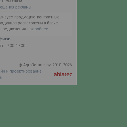
стемы связи"
мещения рекламы
ализуем продукцию, контактные
родавцов расположены в блоке
т предложения.
подробнее
фиса:
пт.: 9.00-17.00
© AgroBelarus.by, 2010-2026
йн и проектирование
а