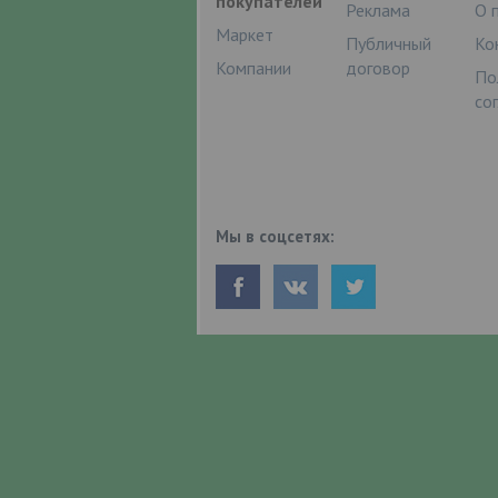
покупателей
Реклама
О 
Маркет
Публичный
Ко
Компании
договор
По
со
Мы в соцсетях: