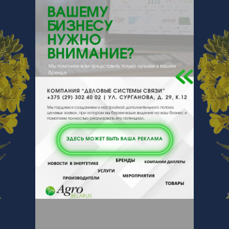
246050, , , , Гомель, Крестьянская 45-
208
Отзывы
Еще
Отзывы
Чтобы оставить комментарий или
выставить рейтинг, нужно
Войти
или
Зарегистрироваться