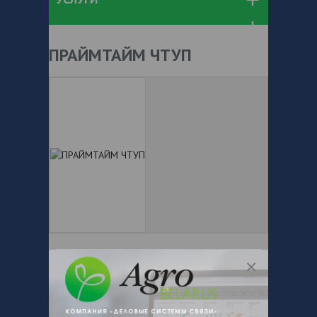
ПРАЙМТАЙМ ЧТУП
+ 375
Показать телефоны
e-mail:
a:2:{s:5:"VALUE";a:0:
{}s:11:"DESCRIPTION";a:0:{}}