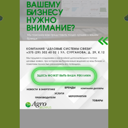
предприятия силами наших специалистов в
соответствии с нормами постоянно
меняющегося законодательства.
В результате Вы получите качественный
бухучет, вовремя и правильно сданную
отчетность, минимизацию риска претензий
со стороны контролирующих органов,
необходимые консультации, а
главное
СПОКОЙСТВИЕ
.
ООО "АБК Бел"
за прозрачное
ценообразование и честное, долгосрочное
сотрудничество, поэтому стоимость всех
услуг вы можете найти на нашем сайте.