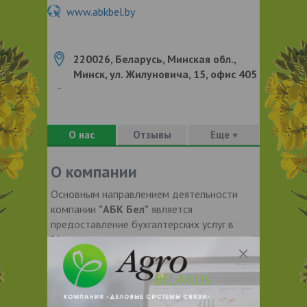
www.abkbel.by
220026, Беларусь, Минская обл.,
Минск, ул. Жилуновича, 15, офис 405
О нас
Отзывы
Еще
О компании
Основным направлением деятельности
компании
"АБК Бел"
является
предоставление бухгалтерских услуг в
Минске.
Мы предлагаем Вам бухгалтерское
обслуживание и сопровождение, а также
помощь в регистрации ООО, Частного