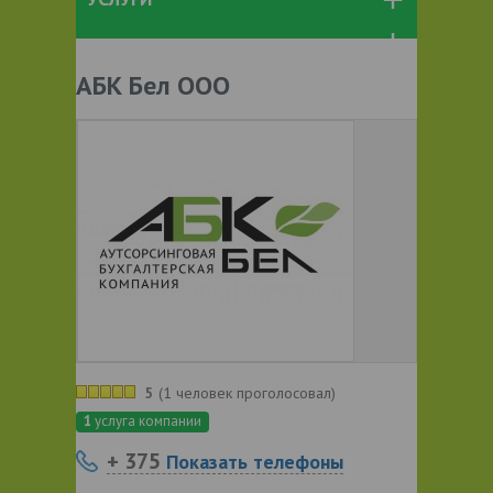
АБК Бел ООО
5
(
1 человек проголосовал
)
1
услуга компании
+ 375
Показать телефоны