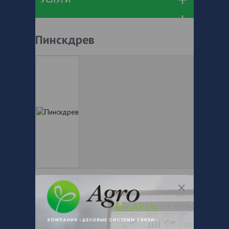
Пинскдрев
+ 375
Показать телефоны
e-mail:
pinskdrev01@yandex.ru