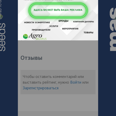
предлагая быструю доставку и
конкурентоспособные цены.
Для удобства наших клиентов мы имеем
единый колл-центр, где профессиональные
менеджеры готовы ответить на любые
ваши вопросы, помочь с выбором и
принять ваш заказ.
Отзывы
Чтобы оставить комментарий или
выставить рейтинг, нужно
Войти
или
Зарегистрироваться