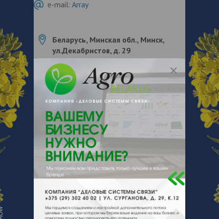
e-mail:
Array
Беларусь, Минская обл., Минск,
ул.Декабристов, д. 29
О нас
Отзывы
Еще
О компании
Autoenergy.by представляет собой один из
ведущих интернет-магазинов в
Республике Беларусь, специализирующийся
на продаже аккумуляторных батарей для
сельскохозяйственной и другой техники
высокого качества. Наша компания
гордится возможностью обслуживать
клиентов по всей территории Беларуси,