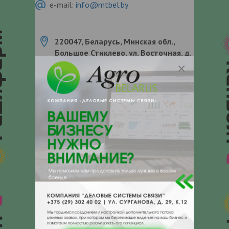
e-mail:
info@mtbel.by
220047, Беларусь, Минская обл.,
Большое Стиклево, ул. Восточная, д.
4, комн. 39
О нас
Отзывы
Еще
О компании
Интернет-магазин MTbel.by — ваш
надежный поставщик для сельского
хозяйства и садоводства. Мы являемся
уникальной площадкой, где сочетается
практичность, надежность и широкий
выбор оборудования, необходимого для
культивации земли и ухода за садом. Наши