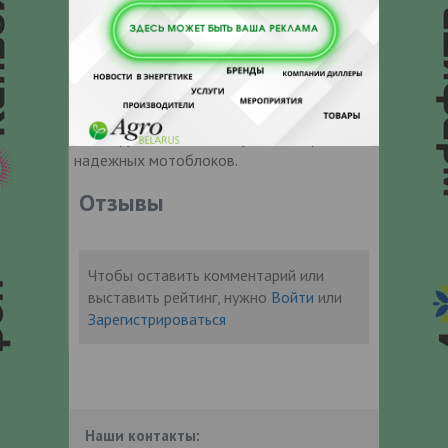
клиенты могут быть уверены в высоком
уровне сервиса и качестве продукции.
Прямые поставки от ведущих
производителей позволяют нам
предлагать широкий ассортимент техники:
от мощных тракторов до
многофункциональных культиваторов и
надежных мотоблоков.
Отзывы
Чтобы оставить комментарий или
выставить рейтинг, нужно
Войти
или
Зарегистрироваться
Наши контакты: