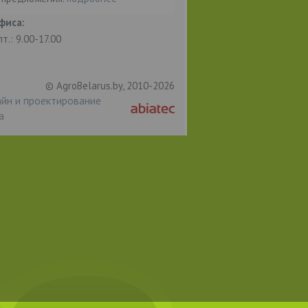
фиса:
пт.: 9.00-17.00
© AgroBelarus.by, 2010-2026
йн и проектирование
а