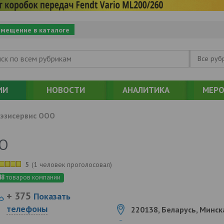
змещение в каталоге
Все руб
ИИ
НОВОСТИ
АНАЛИТИКА
МЕРО
эзисервис ООО
ОО
5
(
1 человек проголосовал
)
48
товаров компании
+ 375
Показать
телефоны
220138, Беларусь, Минска