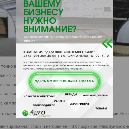
точно в срок и без изменений бюджета.
и - 1 год.
ыполнения заказов (от 7 рабочих дней).
 на связи и готовы ответить на все вопросы.
 с компанией ООО «Крэзисервис»?
станавливаем их для своей электротехнической продукции. Неко
ванизированная сталь и негорючее ПВХ покрытие. Международн