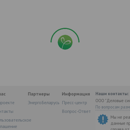
нас
Партнеры
Информация
Наши контакты:
ООО "Деловые си
проекте
ЭнергоБеларусь
Пресс-центр
По вопросам раз
нтакты
Вопрос-Ответ
Мы не ре
льзовательское
данные п
глашение
справа о