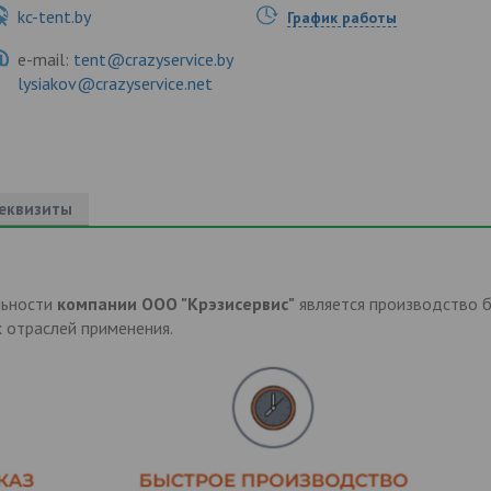
kc-tent.by
График работы
e-mail:
tent@crazyservice.by
lysiakov@crazyservice.net
еквизиты
льности
компании ООО "Крэзисервис"
является производство 
 отраслей применения.