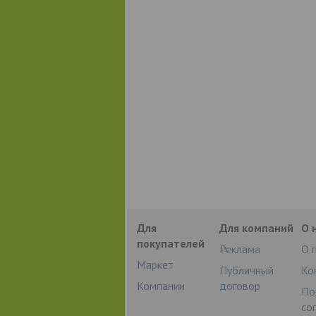
Для
Для компаний
О 
покупателей
Реклама
О 
Маркет
Публичный
Ко
Компании
договор
По
со