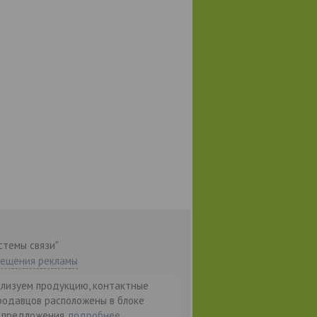
стемы связи"
мещения рекламы
ализуем продукцию, контактные
родавцов расположены в блоке
т предложения.
подробнее