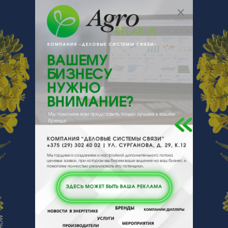
e-mail:
Array
Беларусь, Минская обл., Минск, ул.
Cкрыганова, 39
О нас
Отзывы
Еще
О компании
ООО «ТЕОКОМТЕХ» поставщик
широкого спектра оборудования и
комплектующих для очистки, диагностики,
ремонта, сварки труб и трубопроводов,
технику для гидродинамической очистки,
аппараты высокого давления.
Отзывы