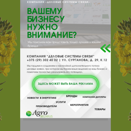
{}s:11:"DESCRIPTION";a:0:{}}
220114, , , , Минск, пр Независимости
117а-4д
Отзывы
Еще
Отзывы
Чтобы оставить комментарий или
выставить рейтинг, нужно
Войти
или
Зарегистрироваться