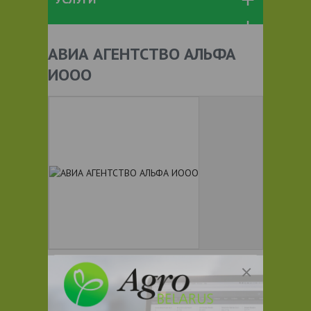
АВИА АГЕНТСТВО АЛЬФА
ИООО
+ 375
Показать телефоны
e-mail:
a:2:{s:5:"VALUE";a:0: