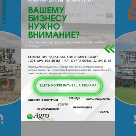
e-mail:
autoeuroexpress@mail.ru
220007, , , , г. Минск, Воронянского
50/4-219
Отзывы
Еще
Отзывы
Чтобы оставить комментарий или
выставить рейтинг, нужно
Войти
или
Зарегистрироваться