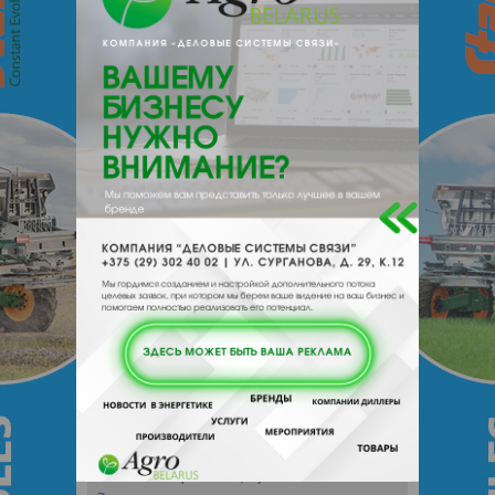
www.mum.by
e-mail:
info@mum.by
220004, Беларусь, Минская обл.,
Минск, пр-кт Победителей, 19-31
Отзывы
Еще
Отзывы
Чтобы оставить комментарий или
выставить рейтинг, нужно
Войти
или